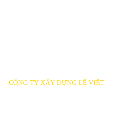
CÔNG TY XÂY DỰNG LÊ VIỆT
129 Liên Khu 5 – 6, p.Bình Hưng Hòa B, q.Bình 
Minh
ĐT: (028) 66 58 85 87 - 0949 77 50 53