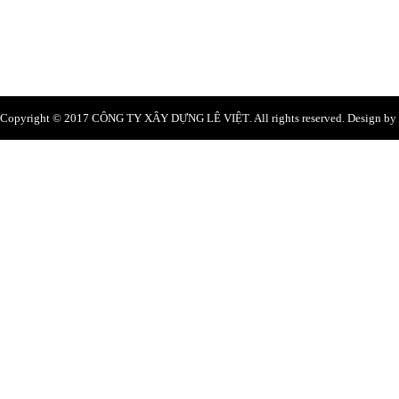
0969 098921 - 0974 854485
Email:
levietcons@gmail.com
Website: levietcons.vn
Copyright © 2017
CÔNG TY XÂY DỰNG LÊ VIỆT
. All rights reserved. Design b