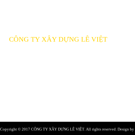
CÔNG TY XÂY DỰNG LÊ VIỆT
129 Liên Khu 5 – 6, p.Bình Hưng Hòa B, q.Bình 
Minh
ĐT: (028) 66 58 85 87 - 0949 77 50 53
0969 098921 - 0974 854485
Email:
levietcons@gmail.com
Website: levietcons.vn
Copyright © 2017
CÔNG TY XÂY DỰNG LÊ VIỆT
. All rights reserved. Design b