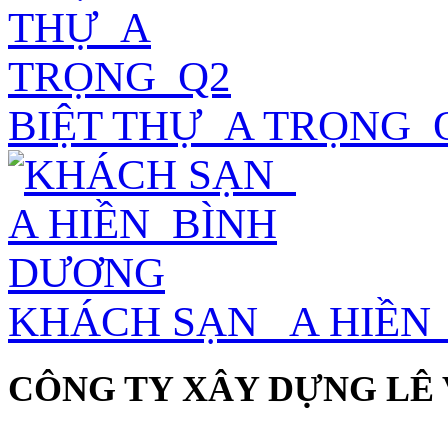
BIỆT THỰ_A TRỌNG_
KHÁCH SẠN_ A HIỀN
CÔNG TY XÂY DỰNG LÊ 