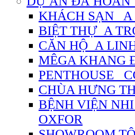
DỰ ÁN ĐÃ HOÀN
KHÁCH SẠN_ A
BIỆT THỰ_A T
CĂN HỘ_A LIN
MÊGA KHANG Đ
PENTHOUSE_ C
CHÙA HƯNG TH
BỆNH VIỆN NHI
OXFOR
SHOWROOM TÔ