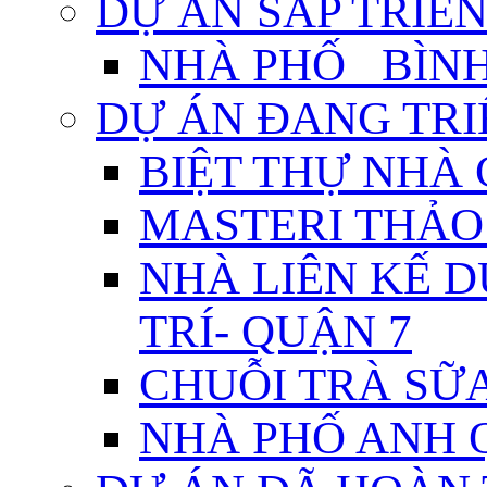
DỰ ÁN SẮP TRIỂN
NHÀ PHỐ_ BÌN
DỰ ÁN ĐANG TRI
BIỆT THỰ NHÀ 
MASTERI THẢO
NHÀ LIÊN KẾ 
TRÍ- QUẬN 7
CHUỖI TRÀ SỮA
NHÀ PHỐ ANH 