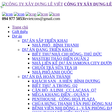
CÔNG TY XÂY DỰNG LÊ
094 977 5053
levietcons@gmail.com
Trang chủ
Giới thiệu
Dự án
DỰ ÁN SẮP TRIỂN KHAI
NHÀ PHỐ_ BÌNH THẠNH
DỰ ÁN ĐANG TRIỂN KHAI
BIỆT THỰ NHÀ CHỊ HỒNG- THỦ ĐỨC
MASTERI THẢO ĐIỀN QUẬN 2
NHÀ LIÊN KẾ DỰ ÁN JAMONA CITY ĐƯỜN
CHUỖI TRÀ SỮA TEA 18
NHÀ PHỐ ANH QUỐC
DỰ ÁN ĐÃ HOÀN THÀNH
KHÁCH SẠN_ A HIỀN_BÌNH DƯƠNG
BIỆT THỰ_A TRỌNG_Q2
CĂN HỘ_A LINH_ CC LACASA_Q7
MÊGA KHANG ĐIỀN - QUẬN 9
PENTHOUSE_ CÔNG HOÀ PLAZA
CHÙA HƯNG THẠNH TÂN PHÚ ĐỒNG NAI
BỆNH VIỆN NHI ĐỒNG 1 - VĂN PHÒNG Đ