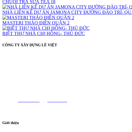
CHUỖI TRÀ SỮA TEA 18
NHÀ LIÊN KẾ DỰ ÁN JAMONA CITY ĐƯỜNG ĐÀO TRÍ- QU
MASTERI THẢO ĐIỀN QUẬN 2
BIỆT THỰ NHÀ CHỊ HỒNG- THỦ ĐỨC
CÔNG TY XÂY DỰNG LÊ VIỆT
129 Liên Khu 5 – 6, p.Bình Hưng Hòa B, q.Bình Tân, tp.H
ĐT: (028) 66 58 85 87 - 0949 77 50 53
0969 098921 - 0974 854485
Email:
levietcons@gmail.com
Website: levietcons.vn
Giới thiệu