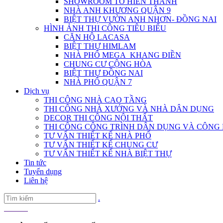
SHOWROOM TÔ HIẾN THÀNH
NHÀ ANH KHƯƠNG QUẬN 9
BIỆT THỰ VƯỜN ANH NHƠN- ĐỒNG NAI
HÌNH ẢNH THI CÔNG TIÊU BIỂU
CĂN HỘ LACASA
BIỆT THỰ HIMLAM
NHÀ PHỐ MEGA_KHANG ĐIỀN
CHUNG CƯ CỘNG HÒA
BIỆT THỰ ĐỒNG NAI
NHÀ PHỐ QUẬN 7
Dịch vụ
THI CÔNG NHÀ CAO TẦNG
THI CÔNG NHÀ XƯỞNG VÀ NHÀ DÂN DỤNG
DECOR THI CÔNG NỘI THẤT
THI CÔNG CÔNG TRÌNH DÂN DỤNG VÀ CÔNG 
TƯ VẤN THIẾT KẾ NHÀ PHỐ
TƯ VẤN THIẾT KẾ CHUNG CƯ
TƯ VẤN THIẾT KẾ NHÀ BIỆT THỰ
Tin tức
Tuyển dụng
Liên hệ
.