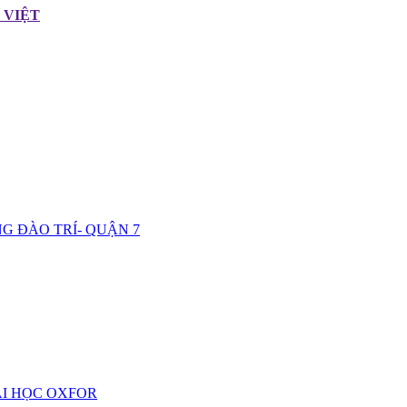
 VIỆT
uy tín - c
G ĐÀO TRÍ- QUẬN 7
ẠI HỌC OXFOR