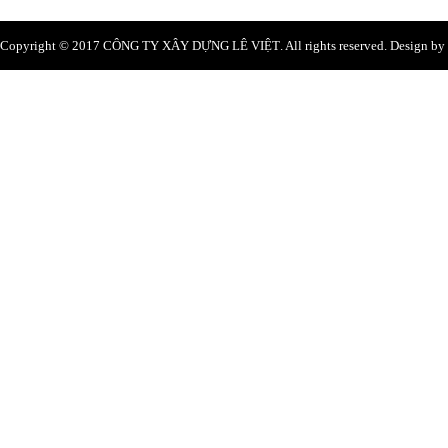
129 Liên Khu 5 – 6, p.Bình Hưng Hòa B, q.Bình 
Minh
ĐT: (028) 66 58 85 87 - 0949 77 50 53
0969 098921 - 0974 854485
Email:
levietcons@gmail.com
Website: levietcons.vn
Copyright © 2017
CÔNG TY XÂY DỰNG LÊ VIỆT
. All rights reserved. Design b