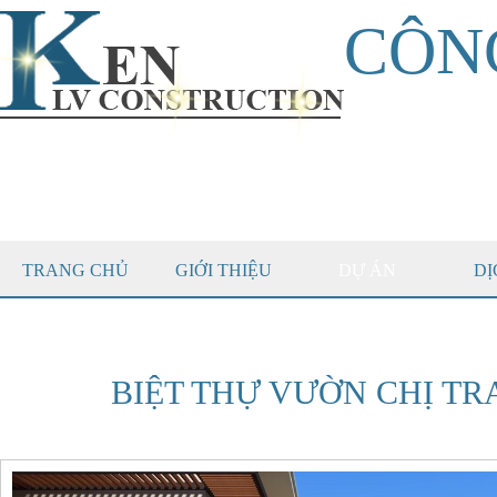
CÔN
TRANG CHỦ
GIỚI THIỆU
DỰ ÁN
DỊ