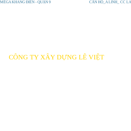
SHOWROOM TÔ HIẾN THÀNH
BỆNH VIỆN NHI ĐỒNG 1
OXFOR
MÊGA KHANG ĐIỀN - QUẬN 9
CĂN HỘ_A LINH_ CC L
CÔNG TY XÂY DỰNG LÊ VIỆT