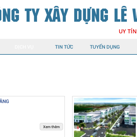
NG TY XÂY DỰNG LÊ V
UY TÍN 
DỊCH VỤ
TIN TỨC
TUYỂN DỤNG
TẦNG
Xem thêm