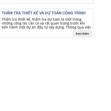
THẨM TRA THIẾT KẾ VÀ DỰ TOÁN CÔNG TRÌNH
Thẩm tra thiết kế, thẩm tra dự toán là một trong
những công tác cần có và rất quan trọng trước khi
tiến hành một dự án đầu tư xây dựng. Thông qua việc
thẩm tra, Chúng tôi có thể đưa đến cho bạn công
Xem thêm
trình đạt chất lượng tốt nhất, kinh tế nhất, phát huy
công năng hoạt động của công trình hiệu quả nhất.
Công tác thẩm tra thiết kế, thẩm tra dự toán cũng
được quy định rõ tại điều Điều 83 – Luật xây dựng số
50/2014/QH13 với các nội dung công việc như sau: