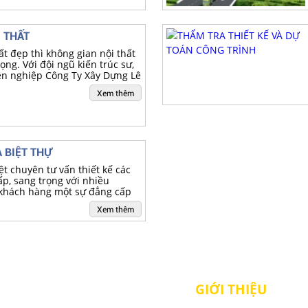
 THẤT
t đẹp thì không gian nội thất
ọng. Với đội ngũ kiến trúc sư,
yên nghiệp Công Ty Xây Dựng Lê
ài lòng nhất cho khách hàng.
Xem thêm
À BIỆT THỰ
t chuyên tư vấn thiết kế các
ấp, sang trọng với nhiều
khách hàng một sự đẳng cấp
à biệt thự sân vườn, phù hợp
Xem thêm
GIỚI THIỆU