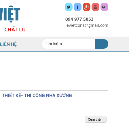
IỆT
094 977 5053
levietcons@gmail.com
- CHẤT LƯỢNG - HIỆU QUẢ
LIÊN HỆ
THIẾT KẾ- THI CÔNG NHÀ XƯỞNG
Xem thêm