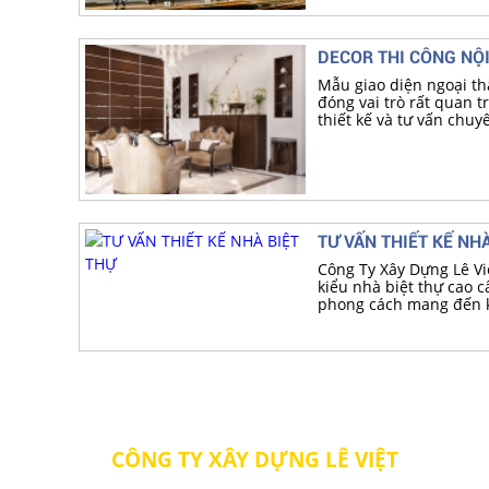
DECOR THI CÔNG NỘI
Mẫu giao diện ngoại thấ
đóng vai trò rất quan tr
thiết kế và tư vấn chu
Việt, sẽ mang đến sự h
TƯ VẤN THIẾT KẾ NH
Công Ty Xây Dựng Lê Việ
kiểu nhà biệt thự cao c
phong cách mang đến 
khác biệt. Các kiểu nh
không gian diện tích.
CÔNG TY XÂY DỰNG LÊ VIỆT